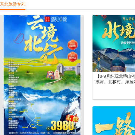
东北旅游专列
景区）郑州（丽景门
北疆空调专列19日游
【8-9月纯玩北境山
漠河、北极村、海拉
尔大草原、长白山、
北空调专列15日游