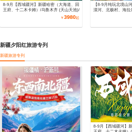
8-9月【西域疆河】新疆哈密（大海道、回
【8-9月纯玩北境山
王府、十二木卡姆）/乌鲁木齐 (天山天池)/
漠河、北极村、海拉
吐鲁番 (坎儿井、火焰山、葡萄庄园)/北屯
尔大草原、长白山、
3980
￥
起
（喀纳斯、禾木、五彩滩）/博州 (赛里木
北空调专列15日游
湖) /伊宁 (霍尔果斯口岸、那拉提) /库尔勒
(罗布人村寨)/库车 (天山神秘大峡谷、库车
大馕城、杏花之约)/阿图什(白沙山、卡拉
库勒湖）喀什（喀什老城、艾提尕尔清真
新疆夕阳红旅游专列
寺、香妃园) /兰州（黄河母亲雕塑、水车博
览园、水墨丹霞旅游景区）/郑州（丽景
新疆旅游专列
门、洛阳洛邑古城）南北疆空调专列19日
游
8-9月【西域疆河】
王府、十二木卡姆）/乌