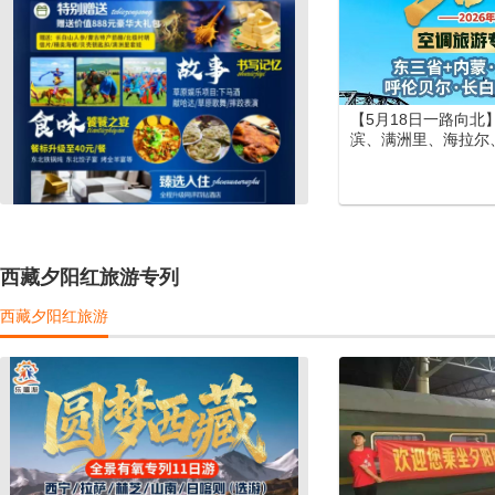
【5月18日一路向北
滨、满洲里、海拉尔
长白山、长白天池大
列12日游
西藏夕阳红旅游专列
西藏夕阳红旅游