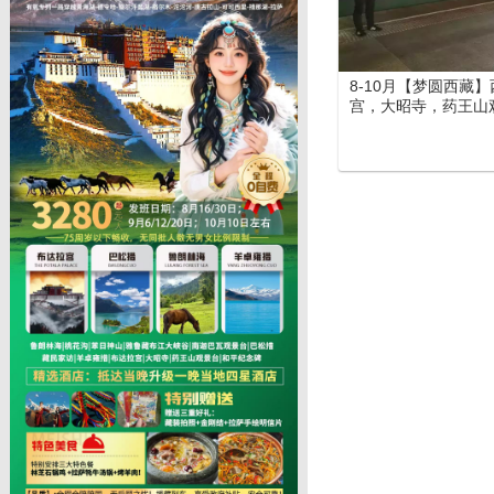
8-10月【梦圆西藏
宫，大昭寺，药王山
定沟、巴松措、鲁朗
峡谷、苯日神山）、
日游