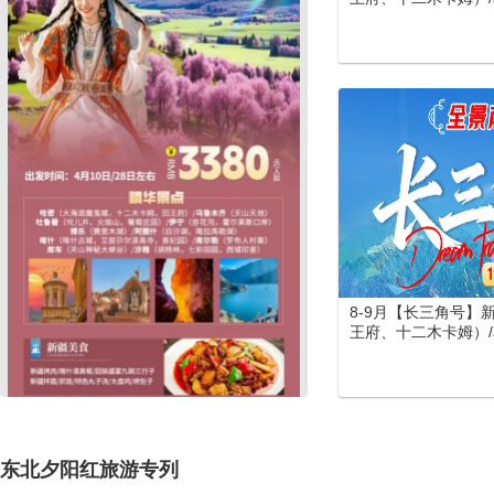
吐鲁番 (坎儿井、火
（喀纳斯、禾木、五彩
湖) /伊宁 (霍尔果斯
(罗布人村寨)/库车 
大馕城、杏花之约)/
库勒湖）喀什（喀什
寺、香妃园) /兰州
览园、水墨丹霞旅游
门、洛阳洛邑古城）
游
8-9月【长三角号】
王府、十二木卡姆）/乌
吐鲁番 (坎儿井、火
（喀纳斯、禾木、五彩
湖) /伊宁 (霍尔果
城) /库尔勒(罗布人村
峡谷、库车王府、库车
阿图什(白沙山、卡
东北夕阳红旅游专列
老城、艾提尕尔清真寺
河母亲雕塑、水车博