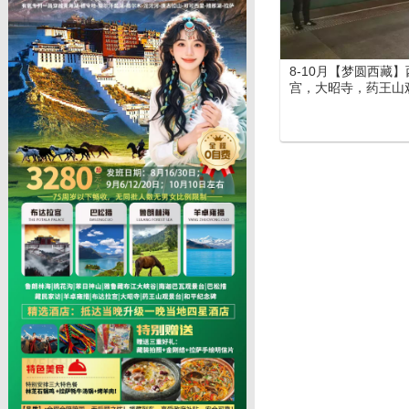
8-10月【梦圆西藏
宫，大昭寺，药王山
定沟、巴松措、鲁朗
峡谷、苯日神山）、
日游