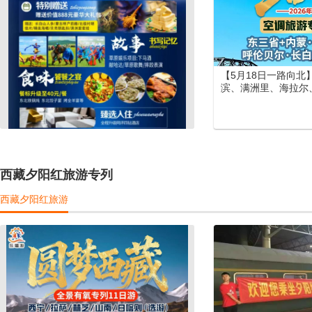
【5月18日一路向北
滨、满洲里、海拉尔
长白山、长白天池大
列12日游
西藏夕阳红旅游专列
西藏夕阳红旅游