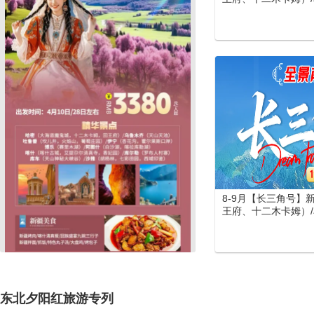
吐鲁番 (坎儿井、火
（喀纳斯、禾木、五彩
湖) /伊宁 (霍尔果斯
(罗布人村寨)/库车 
大馕城、杏花之约)/
库勒湖）喀什（喀什
寺、香妃园) /兰州
览园、水墨丹霞旅游
门、洛阳洛邑古城）
游
8-9月【长三角号】
王府、十二木卡姆）/乌
吐鲁番 (坎儿井、火
（喀纳斯、禾木、五彩
湖) /伊宁 (霍尔果
城) /库尔勒(罗布人村
峡谷、库车王府、库车
阿图什(白沙山、卡
东北夕阳红旅游专列
老城、艾提尕尔清真寺
河母亲雕塑、水车博