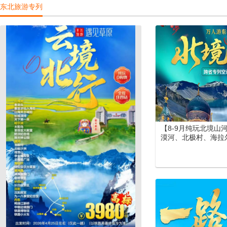
东北旅游专列
景区）郑州（丽景门
北疆空调专列19日游
【8-9月纯玩北境山
漠河、北极村、海拉
尔大草原、长白山、
北空调专列15日游