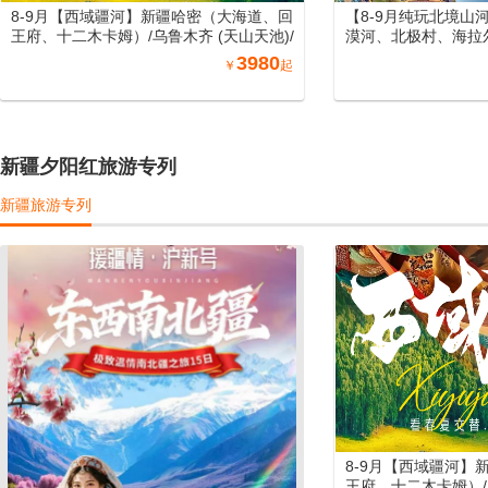
8-9月【西域疆河】新疆哈密（大海道、回
【8-9月纯玩北境山
王府、十二木卡姆）/乌鲁木齐 (天山天池)/
漠河、北极村、海拉
吐鲁番 (坎儿井、火焰山、葡萄庄园)/北屯
尔大草原、长白山、
3980
￥
起
（喀纳斯、禾木、五彩滩）/博州 (赛里木
北空调专列15日游
湖) /伊宁 (霍尔果斯口岸、那拉提) /库尔勒
(罗布人村寨)/库车 (天山神秘大峡谷、库车
大馕城、杏花之约)/阿图什(白沙山、卡拉
库勒湖）喀什（喀什老城、艾提尕尔清真
新疆夕阳红旅游专列
寺、香妃园) /兰州（黄河母亲雕塑、水车博
览园、水墨丹霞旅游景区）/郑州（丽景
新疆旅游专列
门、洛阳洛邑古城）南北疆空调专列19日
游
8-9月【西域疆河】
王府、十二木卡姆）/乌