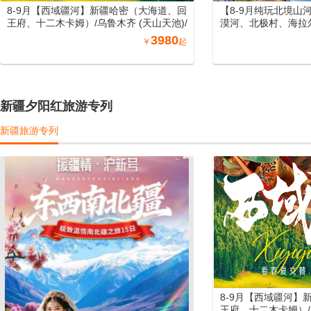
8-9月【西域疆河】新疆哈密（大海道、回
【8-9月纯玩北境山
王府、十二木卡姆）/乌鲁木齐 (天山天池)/
漠河、北极村、海拉
吐鲁番 (坎儿井、火焰山、葡萄庄园)/北屯
尔大草原、长白山、
3980
￥
起
（喀纳斯、禾木、五彩滩）/博州 (赛里木
北空调专列15日游
湖) /伊宁 (霍尔果斯口岸、那拉提) /库尔勒
(罗布人村寨)/库车 (天山神秘大峡谷、库车
大馕城、杏花之约)/阿图什(白沙山、卡拉
库勒湖）喀什（喀什老城、艾提尕尔清真
新疆夕阳红旅游专列
寺、香妃园) /兰州（黄河母亲雕塑、水车博
览园、水墨丹霞旅游景区）/郑州（丽景
新疆旅游专列
门、洛阳洛邑古城）南北疆空调专列19日
游
8-9月【西域疆河】
王府、十二木卡姆）/乌