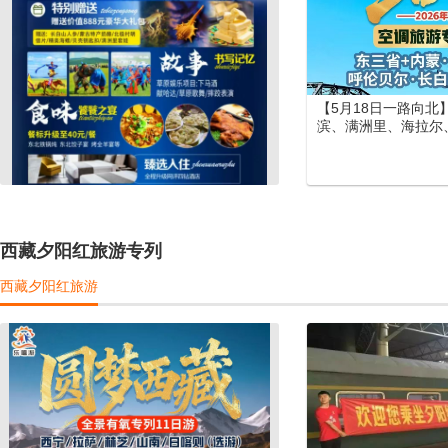
【5月18日一路向北
滨、满洲里、海拉尔
长白山、长白天池大
列12日游
西藏夕阳红旅游专列
西藏夕阳红旅游