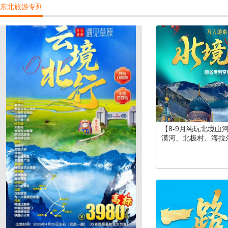
东北旅游专列
景区）郑州（丽景门
北疆空调专列19日游
【8-9月纯玩北境山
漠河、北极村、海拉
尔大草原、长白山、
北空调专列15日游