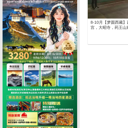
8-10月【梦圆西藏
宫，大昭寺，药王山
定沟、巴松措、鲁朗
峡谷、苯日神山）、
日游