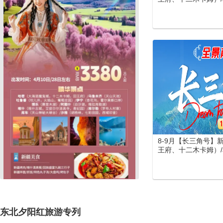
吐鲁番 (坎儿井、火
（喀纳斯、禾木、五彩
湖) /伊宁 (霍尔果斯
(罗布人村寨)/库车 
大馕城、杏花之约)/
库勒湖）喀什（喀什
寺、香妃园) /兰州
览园、水墨丹霞旅游
门、洛阳洛邑古城）
游
8-9月【长三角号】
王府、十二木卡姆）/乌
吐鲁番 (坎儿井、火
（喀纳斯、禾木、五彩
湖) /伊宁 (霍尔果
城) /库尔勒(罗布人村
峡谷、库车王府、库车
阿图什(白沙山、卡
东北夕阳红旅游专列
老城、艾提尕尔清真寺
河母亲雕塑、水车博