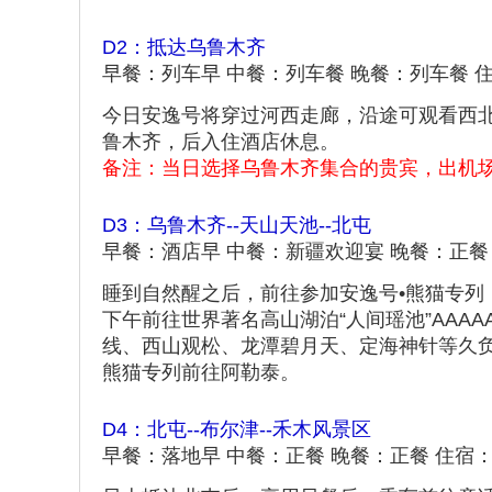
D2：抵达乌鲁木齐
早餐：列车早 中餐：列车餐 晚餐：列车餐 
今日安逸号将穿过河西走廊，沿途可观看西
鲁木齐，后入住酒店休息。
备注：当日选择乌鲁木齐集合的贵宾，出机场
D3：乌鲁木齐--天山天池--北屯
早餐：酒店早 中餐：新疆欢迎宴 晚餐：正餐
睡到自然醒之后，前往参加安逸号•熊猫专列
下午前往世界著名高山湖泊“人间瑶池”AAAA
线、西山观松、龙潭碧月天、定海神针等久
熊猫专列前往阿勒泰。
D4：北屯--布尔津--禾木风景区
早餐：落地早 中餐：正餐 晚餐：正餐 住宿