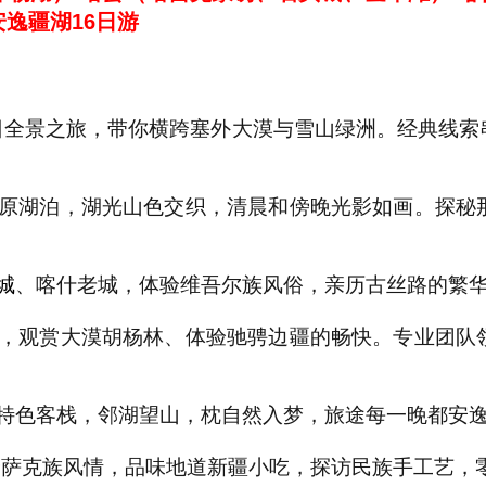
逸疆湖16日游
16日全景之旅，带你横跨塞外大漠与雪山绿洲。经典线
！
高原湖泊，湖光山色交织，清晨和傍晚光影如画。探秘
城
、喀什老城，体验维吾尔族风俗，亲历古丝路的繁
路，观赏大漠胡杨林、体验驰骋边疆的畅快。专业团队
特色客栈，邻湖望山，枕自然入梦，旅途每一晚都安
哈萨克族风情，品味地道新疆小吃，探访民族手工艺，