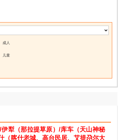
成人
儿童
/伊犁（那拉提草原）/库车（天山神秘
喀什（喀什老城、高台民居、艾提尕尔大