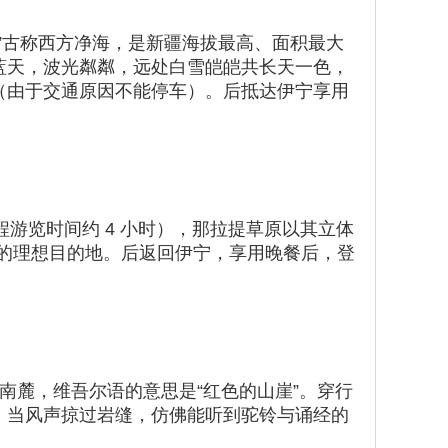
湖”古称西方净海，是新疆海拔最高、面积最大
蓝天，波光粼粼，远处白雪皑皑共长天一色，
（由于交通原因不能停车）。后抵达伊宁享用
程游览时间约 4 小时），那拉提草原以其立体
情的理想目的地。后返回伊宁，享用晚餐后，登
南麓，维吾尔语的意思是“红色的山崖”。穿行
。当风声掠过岩缝，仿佛能听到驼铃与诵经的