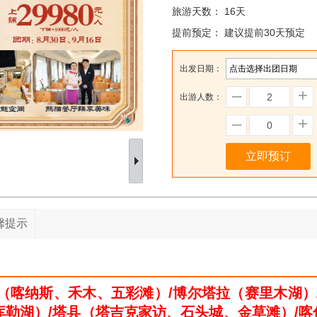
旅游天数：
16天
提前预定：
建议提前30天预定
出发日期：
–
+
出游人数：
–
+
立即预订
馨提示
泰（喀纳斯、禾木、五彩滩）/博尔塔拉（赛里木湖）
库勒湖）/塔县（塔吉克家访、石头城、金草滩）/