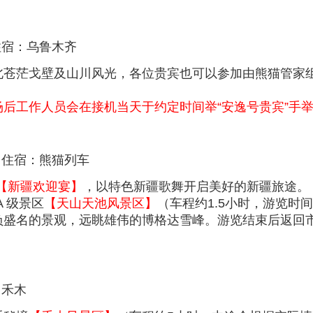
住宿：乌鲁木齐
北苍茫戈壁及山川风光，各位贵宾也可以参加由熊猫管家
后工作人员会在接机当天于约定时间举“安逸号贵宾”手
 住宿：熊猫列车
【新疆欢迎宴】
，以特色新疆歌舞开启美好的新疆旅途。
A 级景区
【天山天池风景区】
（车程约1.5小时，游览时
负盛名的景观，远眺雄伟的博格达雪峰。游览结束后返回市
：禾木