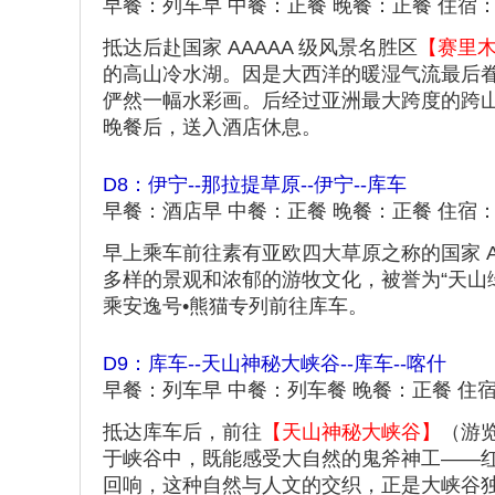
早餐：列车早 中餐：正餐 晚餐：正餐 住宿
抵达后赴国家 AAAAA 级风景名胜区
【赛里
的高山冷水湖。因是大西洋的暖湿气流最后
俨然一幅水彩画。后经过亚洲最大跨度的跨
晚餐后，送入酒店休息。
D8：伊宁--那拉提草原--伊宁--库车
早餐：酒店早 中餐：正餐 晚餐：正餐 住宿
早上乘车前往素有亚欧四大草原之称的国家 A
多样的景观和浓郁的游牧文化，被誉为“天山
乘安逸号•熊猫专列前往库车。
D9：库车--天山神秘大峡谷--库车--喀什
早餐：列车早 中餐：列车餐 晚餐：正餐 住
抵达库车后，前往
【天山神秘大峡谷】
（游
于峡谷中，既能感受大自然的鬼斧神工——
回响，这种自然与人文的交织，正是大峡谷