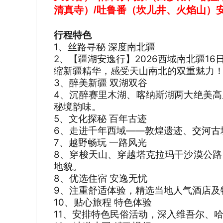
清真寺）/吐鲁番（坎儿井、火焰山）安
行程特色
1、丝路寻秘 深度南北疆
2、【疆湖安逸行】2026西域南北疆
缩新疆精华，感受天山南北的双重魅力
3、醉美新疆 双湖双谷
4、沉醉赛里木湖、喀纳斯湖两大绝美
秘境韵味。
5、文化探秘 百年古迹
6、走进千年西域——敦煌遗迹、
交河古
7、越野畅玩 一路风光
8、穿梭天山、穿越塔克拉玛干沙漠公
地貌。
8、优选住宿 安逸无忧
9、注重舒适体验，精选当地人气酒店及
10、贴心旅程 特色体验
11、安排特色民俗活动，深入维吾尔、