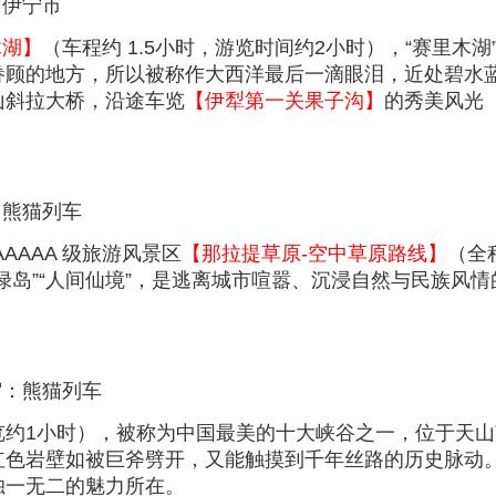
：伊宁市
木湖】
（车程约 1.5小时，游览时间约2小时），“赛里木
眷顾的地方，所以被称作大西洋最后一滴眼泪，近处碧水
山斜拉大桥，沿途车览
【伊犁第一关果子沟】
的秀美风光
：熊猫列车
AAAA 级旅游风景区
【那拉提草原-空中草原路线】
（全
绿岛”“人间仙境”，是逃离城市喧嚣、沉浸自然与民族风
宿：熊猫列车
览约1小时），被称为中国最美的十大峡谷之一，位于天山
红色岩壁如被巨斧劈开，又能触摸到千年丝路的历史脉动
独一无二的魅力所在。