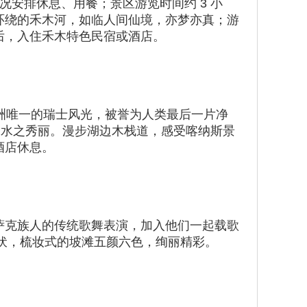
况安排休息、用餐；景区游览时间约 3 小
环绕的禾木河，如临人间仙境，亦梦亦真；游
后，入住禾木特色民宿或酒店。
洲唯一的瑞士风光，被誉为人类最后一片净
山水之秀丽。漫步湖边木栈道，感受喀纳斯景
酒店休息。
萨克族人的传统歌舞表演，加入他们一起载歌
起伏，梳妆式的坡滩五颜六色，绚丽精彩。