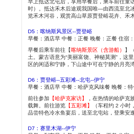
早上抵达北屯后，享用早餐后，乘车前往童
时）。抵达禾木后途观我国唯—由西流至北
览禾木河谷，观赏高山草原贾登峪花卉、禾
D5：喀纳斯风景区--贾登峪
早餐：酒店早 中餐：正餐 晚餐：正餐 住宿
早餐后乘车前往【
喀纳斯景区（含游船）
】
土。蒙古语意为“美丽富饶、神秘莫测”，这
区的闲适和宁静，下山途中可在宁静的月亮
D6：贾登峪--五彩滩--北屯--伊宁
早餐：酒店早 中餐：哈萨克风味餐 晚餐：特
前往参加
【哈萨克家访】
，在热情的哈萨克
载舞。前往游览
【五彩滩】
（车程约 2 小
品尝特色冷水鱼宴后，送至北屯站，登乘安逸
D7：赛里木湖--伊宁