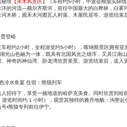
话秘境
【禾木风景区】
（车程约5小时，中途会根据实际情
冰洋的河流—额尔齐斯河，前往中国最大的白桦林，白雾
木河木桥，观禾木河图瓦人村落、木屋民居等。游览结束
：贾登峪
（车程约2小时，全程游览约5小时），喀纳斯景区拥有亚
里湖光山色融为一体，既具有北国风光之雄浑，又具江南
湾、神奇的神仙湾、卧龙湾欣赏美景。游览结束后，送入
色冷水鱼宴 住宿：熊猫列车
族人招待下，享受一顿地道的哈萨克美食。同时欣赏到哈
时，游览时间约 1 小时），观赏其独特的雅丹地貌：沟壑
号•熊猫专列前往伊宁。