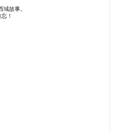
西域故事。
难忘！