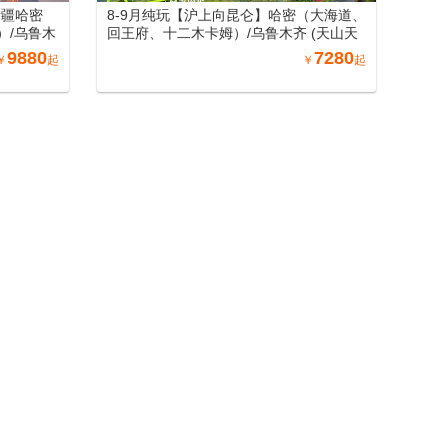
新疆哈密
8-9月纯玩【沪上向昆仑】哈密（大海道、
）/乌鲁木
回王府、十二木卡姆）/乌鲁木齐 (天山天
、火焰山、葡
池)/吐鲁番 (坎儿井、火焰山、葡萄庄园)/北
9880
7280
￥
起
￥
起
五彩滩）/博
屯（喀纳斯、禾木、五彩滩）/博州 (赛里木
口岸、那拉
湖) /伊宁 (霍尔果斯口岸、那拉提) /库尔勒
寨)/库车
(罗布人村寨)/库车 (天山神秘大峡谷)/沙雅
库车大馕
（沙雅胡杨林、七彩田园）/阿图什(白沙
、卡拉库勒
山、卡拉库勒湖）喀什（喀什老城、艾提
清真寺、
尕尔清真寺、香妃园) /兰州（黄河母亲雕
、水车博览
塑、水车博览园、水墨丹霞旅游景区）南
更多
丽景门、
北疆空调专列18日游（纯玩0购物，可自由
9日游
选择穿越独库公路中南段+巴音布鲁克）
新疆哈密
8-9月纯玩【沪上向昆仑】哈密（大海道、
）/乌鲁木
回王府、十二木卡姆）/乌鲁木齐 (天山天