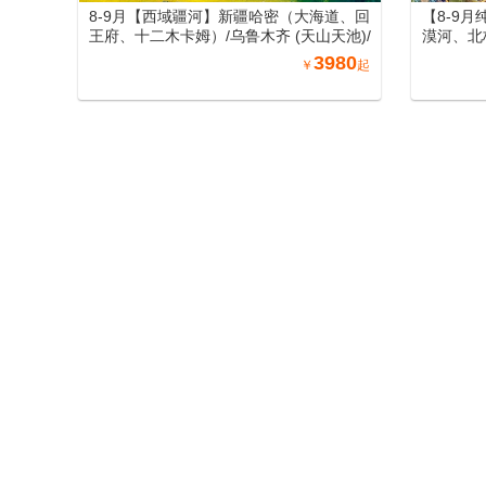
8-9月【西域疆河】新疆哈密（大海道、回
【8-9
王府、十二木卡姆）/乌鲁木齐 (天山天池)/
漠河、北
吐鲁番 (坎儿井、火焰山、葡萄庄园)/北屯
尔大草原
3980
￥
起
（喀纳斯、禾木、五彩滩）/博州 (赛里木
北空调专
湖) /伊宁 (霍尔果斯口岸、那拉提) /库尔勒
(罗布人村寨)/库车 (天山神秘大峡谷、库车
大馕城、杏花之约)/阿图什(白沙山、卡拉
库勒湖）喀什（喀什老城、艾提尕尔清真
新疆夕阳红旅游专列
寺、香妃园) /兰州（黄河母亲雕塑、水车博
览园、水墨丹霞旅游景区）/郑州（丽景
新疆旅游专列
门、洛阳洛邑古城）南北疆空调专列19日
游
8-9月
王府、十