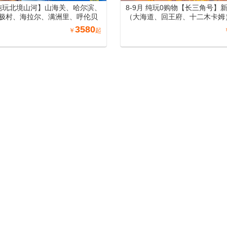
月纯玩北境山河】山海关、哈尔滨、
8-9月 纯玩0购物【长三角号】
极村、海拉尔、满洲里、呼伦贝
（大海道、回王府、十二木卡姆
、长白山、沈阳、丹东万人游东
齐 (天山天池)/吐鲁番 (坎儿井
3580
￥
起
列15日游
萄庄园)/北屯（喀纳斯、禾木、
州 (赛里木湖) /伊宁 (霍尔果斯
提、惠远古城) /库尔勒(罗布人村
(天山神秘大峡谷、库车王府、
城、杏花之约)/阿图什(白沙山
湖）喀什（喀什老城、艾提尕尔
香妃园) /兰州（黄河母亲雕塑
园、水墨丹霞旅游景区）郑州（
洛阳洛邑古城）南北疆空调专列1
【西域疆河】新疆哈密（大海道、回
8-9月 纯玩0购物【长三角号】
二木卡姆）/乌鲁木齐 (天山天池)/
（大海道、回王府、十二木卡姆